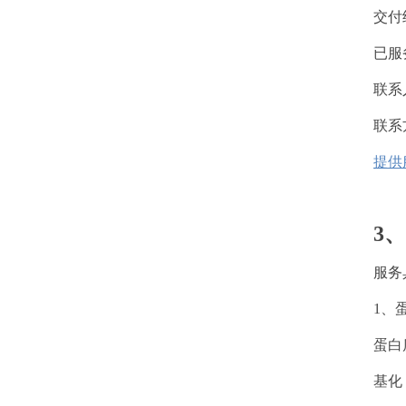
交付
已服
联系
联系方式
提供
3
服务
1、
蛋白
基化