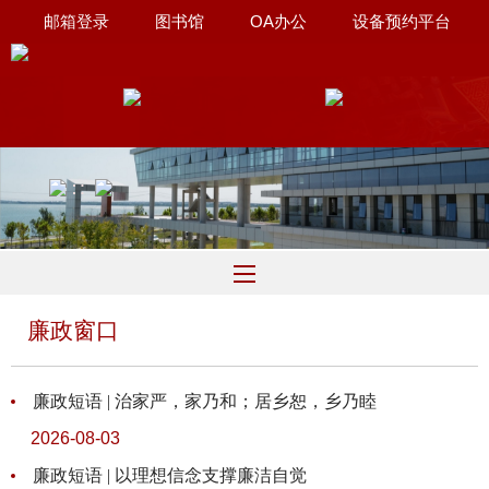
邮箱登录
图书馆
OA办公
设备预约平台
联系我们
∷
廉政窗口
廉政短语 | 治家严，家乃和；居乡恕，乡乃睦
2026-08-03
廉政短语 | 以理想信念支撑廉洁自觉