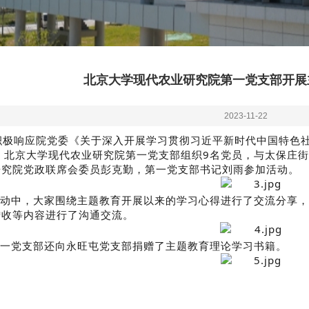
北京大学现代农业研究院第一党支部开展
2023-11-22
积极响应院党委《关于深入开展学习贯彻习近平新时代中国特色社
日，北京大学现代农业研究院第一党支部组织9名党员，与太保庄
研究院党政联席会委员彭克勤，第一党支部书记刘雨参加活动。
中，大家围绕主题教育开展以来的学习心得进行了交流分享，
增收等内容进行了沟通交流。
一党支部还向永旺屯党支部捐赠了主题教育理论学习书籍。