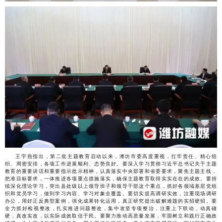
王宇燕指出，第二批主题教育启动以来，潍坊市委高度重视，扛牢责任、精心组
织、周密安排，各项工作进展顺利、态势良好。要深入学习贯彻习近平总书记关于主题
教育的重要讲话和重要指示批示精神，认真落实中央部署和省委要求，聚焦主题主线，
把准目标要求，一体推进各项重点措施落实，确保主题教育取得实实在在的成效。要持
续深化理论学习，突出县处级以上领导班子和领导干部这个重点，抓好各领域基层党组
织和党员学习，做到学习内容、学习对象全覆盖。要切实提高调研实效，注重现场调研
办公，用好正反典型案例，强化成果转化运用，真正研究提出破解难题的实招硬招。要
全力抓好检视整改，扎实推进问题整改，集中攻坚专项整治，注重上下联动，动真碰
硬，真改实改，以实际成效取信于民。要聚力推动高质量发展，牢固树立和践行正确政