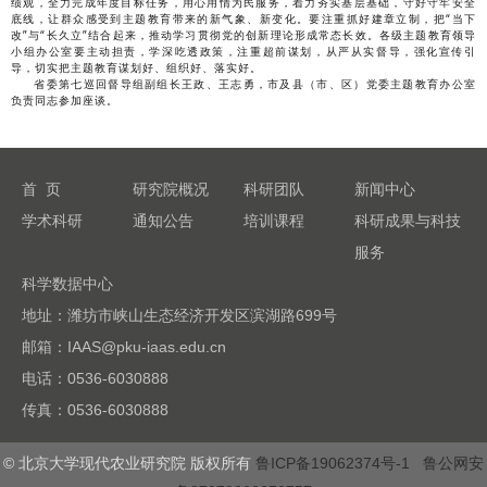
绩观，全力完成年度目标任务，用心用情为民服务，着力夯实基层基础，守好守牢安全
底线，让群众感受到主题教育带来的新气象、新变化。要注重抓好建章立制，把“当下
改”与“长久立”结合起来，推动学习贯彻党的创新理论形成常态长效。各级主题教育领导
小组办公室要主动担责，学深吃透政策，注重超前谋划，从严从实督导，强化宣传引
导，切实把主题教育谋划好、组织好、落实好。
省委第七巡回督导组副组长王政、王志勇，市及县（市、区）党委主题教育办公室
负责同志参加座谈。
首 页
研究院概况
科研团队
新闻中心
学术科研
通知公告
培训课程
科研成果与科技
服务
科学数据中心
地址：潍坊市峡山生态经济开发区滨湖路699号
邮箱：IAAS@pku-iaas.edu.cn
电话：0536-6030888
传真：0536-6030888
© 北京大学现代农业研究院 版权所有
鲁ICP备19062374号-1
鲁公网安