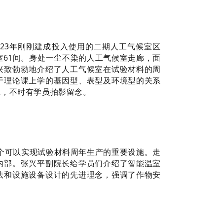
023年刚刚建成投入使用的二期人工气候室区
61间。身处一尘不染的人工气候室走廊，面
兴致勃勃地介绍了人工气候室在试验材料的周
于理论课上学的基因型、表型及环境型的关系
象，不时有学员拍影留念。
一个可以实现试验材料周年生产的重要设施。走
内部。张兴平副院长给学员们介绍了智能温室
法和设施设备设计的先进理念，强调了作物安