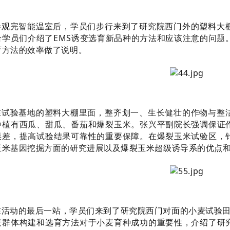
参观完智能温室后，学员们步行来到了研究院西门外的塑料大
给学员们介绍了EMS诱变选育新品种的方法和应该注意的问题
育方法的效率做了说明。
在试验基地的塑料大棚里面，整齐划一、生长健壮的作物与整
种植有西瓜、甜瓜、番茄和爆裂玉米。张兴平副院长强调保证
误差，提高试验结果可靠性的重要保障。在爆裂玉米试验区，
玉米基因挖掘方面的研究进展以及爆裂玉米超级诱导系的优点
在活动的最后一站，学员们来到了研究院西门对面的小麦试验田
麦群体构建和选育方法对于小麦育种成功的重要性，介绍了研