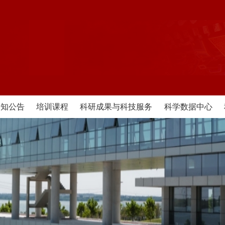
通知公告
培训课程
科研成果与科技服务
科学数据中心