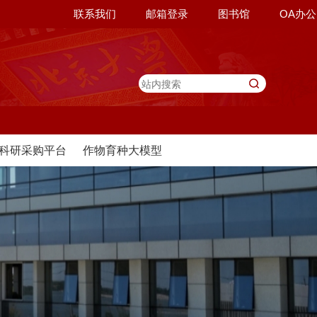
联系我们
邮箱登录
图书馆
OA办公
科研采购平台
作物育种大模型