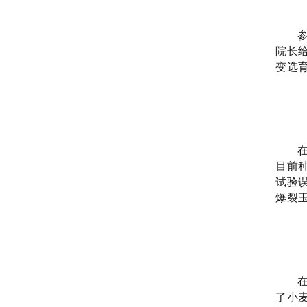
院长
变选
目前
试验
爆裂
了小