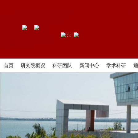
∷
首页
研究院概况
科研团队
新闻中心
学术科研