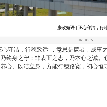
廉政短语 | 正心守洁，行
2026-05-25
正心守洁，行稳致远”，意思是廉者，成事
，乃终身之守；非表面之态，乃本心之诚。
正养心、以洁立身，方能行稳路宽，初心恒