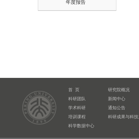
年度报告
首 页
研究院概况
科研团队
新闻中心
学术科研
通知公告
培训课程
科研成果与科技
科学数据中心