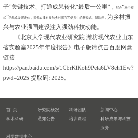
子”关键技术、打通成果转化“最后一公里”，
“
配合
三个模
”
为乡村振
式
的战略发展定位，探索农业科技与乡村振兴互促共生的新模式、新路径，
兴与农业强国建设注入强劲科技动能。
《北京大学现代农业研究院
潍坊现代农业山东
省实验室
202
5
年年度报告》电子版请点击百度网盘
链接
https://pan.baidu.com/s/1CbrKlKoh9Peta6LV8eh1Ew?
pwd=2025 提取码: 2025。
首 页
研究院概况
科研团队
新闻中心
学术科研
通知公告
培训课程
科研成果与科技
服务
科学数据中心