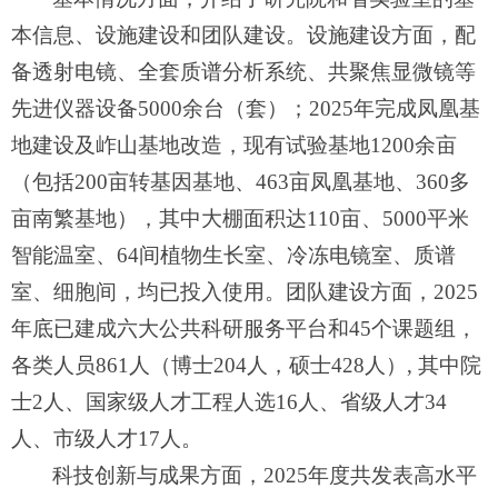
本信息、设施建设和团队建设。设施建设方面，配
备透射电镜、全套质谱分析系统、共聚焦显微镜等
先进仪器设备
5000
余台（套）；
2025
年完成凤凰基
地建设及岞山基地改造，现有试验基地
1200
余亩
（包括
200
亩转基因基地、
463
亩凤凰基地、
360
多
亩南繁基地），其中大棚面积达
110
亩、
5000
平米
智能温室、
64
间植物生长室、冷冻电镜室、质谱
室、细胞间，均已投入使用。团队建设方面，
2025
年底已建成六大公共科研服务平台和
45
个课题组，
各类人员
861
人（博士
204
人，硕士
428
人）
,
其中院
士
2
人、国家级人才工程人选
16
人、省级人才
34
人、市级人才
17
人。
科技创新与成果方面，
2025
年度共发表高水平