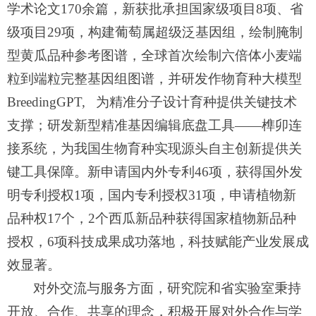
学术论文
170
余篇，新获批承担国家级项目
8
项、省
级项目
29
项，构建葡萄属超级泛基因组，绘制腌制
型黄瓜品种参考图谱，全球首次绘制六倍体小麦端
粒到端粒完整基因组图谱，并研发作物育种大模型
BreedingGPT,
为精准分子设计育种提供关键技术
支撑；研发新型精准基因编辑底盘工具——榫卯连
接系统，为我国生物育种实现源头自主创新提供关
键工具保障。新申请国内外专利
46
项，获得国外发
明专利授权
1
项，国内专利授权
31
项，申请植物新
品种权
17
个，
2
个西瓜新品种获得国家植物新品种
授权，
6
项科技成果成功落地，科技赋能产业发展成
效显著。
对外交流与服务方面，
研究院和省实验室秉持
开放、合作、共享的理念，积极开展对外合作与学