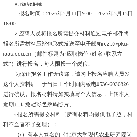
四、报名与资格审查
1.
报名时间：
202
6
年
5
月
11
日
9:00—2026
年
5
月
15
日
16:00
2.
应聘人员
将报名所需提交材料通过电子邮件将
报名所需材料压缩包形式发送至电子邮箱
rczp@pku-
iaas.edu.cn
（邮件标题为“应聘岗位
+
姓名
+
联系方
式”）进行报名，每人限报一个岗位。
为保证报名工作无遗漏，请网上报名应聘人员发
送个人资料后，于当日工作时间内致电
0536-6030826
进行确认。报名材料请
如实填写个人信息，上传本人
近期正面免冠彩色数码照片。
报名所需提交材料（所有材料均提供电子版，材
3.
料不全者不予受理）：
（
）有本人签名的《北京大学现代农业研究院岗
1