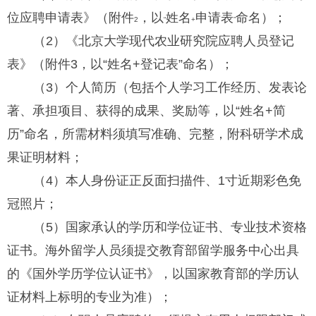
位应聘申请表》（附件
，以
姓名
申请表
命名）；
2
“
+
”
（
2
）《北京大学现代农业研究院应聘人员登记
表》（附件
3
，以
“
姓名
+
登记表
”
命名）
；
（
3
）个人简历（包括个人学习工作经历、发表论
著、承担项目、获得的成果、奖励等，以
“
姓名
+
简
历
”
命名，所需材料须填写准确、完整，附科研学术成
果证明材料
；
（
4
）本人身份证正反面扫描件、
1
寸近期彩色免
冠照片
；
（
5
）国家承认的学历和学位证书、专业技术资格
证书。海外留学人员须提交教育部留学服务中心出具
的《国外学历学位认证书》，以国家教育部的学历认
证材料上标明的专业为准）
；