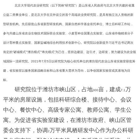
北京大学现代农业研究院（以下简称
“
研究院
”
）是山东省人民政府与北京大学共建的省属
公益二类事业单位，是北京大学在京外设立的首个高端农业类研究院，是具有独立法人资格的新
型研发机构。先后获批山东省新型研发机构、国家自然科学基金依托单位、博士后科研工作站，
参与共建山东省农业生物技术国际联合实验室、小麦育种全国重点实验室、山东省作物精准分子
设计育种重点实验室、国家盐碱地综合利用技术创新中心。研究院以创新提升习近平总书记两次
肯定的
“
诸城模式
”“
潍坊模式
”“
寿光模式
”
为己任，坚持边建设、边引才、边研发，努力建设为农业领
域国际一流研究院。
2021
年
7
月
5
日以研究院为核心依托单位的潍坊现代农业山东省实验室获批筹
建，省实验室以服务国家战略目标和山东省重大需求为导向，以争创国家实验室或其基地为目
标。
研究院位于潍坊市峡山区，占地
亩，建成
万
300
7.1
平米的房屋设施，包括科研综合楼、接待中心、会议
中心、餐饮中心、高级专家公寓、教师公寓、学生公
寓。为促进省实验室建设，在潍坊市政府、峡山区管
委会支持下，协调
万平米凤栖研发中心作为办公科研
2