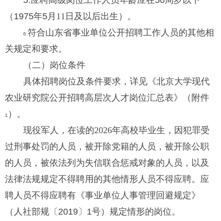
5.
应聘高级岗位工作人员年龄应在
50
周岁以下
（
1975
年
5
月
11
日及
以后出生）。
符合山东省事业单位公开招聘工作人员的其他相
6.
关规定和要求。
（二）岗位条件
具体招聘岗位及条件要求，详见《北京大学现代
农业研究院公开招聘高层次人才岗位汇总表》（附件
）。
1
现役军人，在读的
2026
年高校
毕业生，因犯罪受
过刑事处罚的人员，被开除党籍的人员，被开除公职
的人员，被依法列为失信联合惩戒对象的人员，以及
法律法规规定不得聘用的其他情形人员不得应聘。应
聘人员不得应聘有《事业单位人事管理回避规定》
（人社部规〔
2019
〕
1
号）规定情形的岗位。