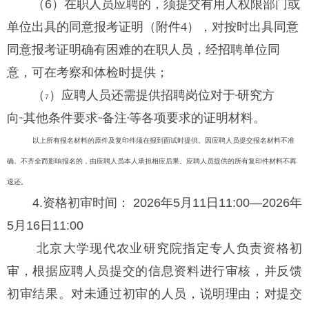
（
6
）在职人员应聘的，须提交有用人权限部门或
单位出具的同意报考证明
（附件
4
）
，对按时出具同意
同意报考证明确有困难的在职人员，经招聘单位同
意，可在考察和体检时提供；
（
）应聘人员还需提供招聘岗位对于
研究方
7
“
向
其他条件要求
备注
等各项要求的证明材料。
”“
”“
”
以上所有报名材料的原件及复印件须在报到面试时提供。因应聘人员提交报名材料不准
确、不齐全而影响报名的，由应聘人员本人承担相应后果。应聘人员提供的所有复印件材料不再
退还。
4.
资格
初审时间：
2026
年
5
月
11
日
11:00—2026
年
5
月
16
日
11:00
北京大学现代农业研究院指定专人负责资格初
审，根据应聘人员提交的信息资料进行审核，并反馈
初审结果。对未通过初审的人员，说明理由；对提交