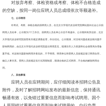
对放弃考察、体检资格或考察、体检不合格造成
的空缺，按同一岗位应聘人员总成绩依次等额递补。
七、公示聘用
对考试、考察、体检合格的拟聘用人员，在北京大学现代农业研究院网站面向社会公示拟
聘用人员名单，公示期为
7
个工作日。拟聘用人员名单公示后不再递补。公示期间有异议的，北京
大学现代农业研究院按照有关规定调查处理，作出结论。公示期满，对没有问题或者反映问题不
影响聘用的，由北京大学现代农业研究院提出聘用意见，报潍坊市人力资源和社会保障局办理备
案手续。对反映问题影响聘用并查实的，不予聘用。聘用单位和受聘人员按规定签订聘用合同，
确立人事关系。受聘人员按规定实行试用期制度，期满合格的正式聘用，不合格的解除聘用合
同。
八、其他事项
应聘人员在应聘期间，应仔细阅读本招聘公告
及
附件，及时了解招聘网站发布的最新信息，保持通讯
畅通有效，以免错过重要信息而影响考试聘用。因个
人原因错过重要信息而影响考试聘用的，自行负责。