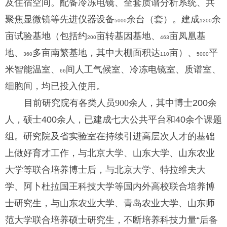
及住宿空间。配备冷冻电镜、全套质谱分析系统、共
聚焦显微镜等先进仪器设备
余台（套）。建成
余
5000
1200
亩试验基地（包括约
亩转基因基地、
亩凤凰基
200
463
地、
多亩南繁基地，其中大棚面积达
亩）、
平
360
110
5000
米智能温室、
间人工气候室、冷冻电镜室、质谱室、
66
细胞间，均已投入使用。
目前研究院有各类人员
900
余
人，其中博士
200
余
人，硕士
400
余人，已建成七大公共平台和
40
余个课题
组。研究院及省实验室在持续引进高层次人才的基础
上做好育才工作，与北京大学、山东大学、山东农业
大学等联合培养博士后，与北京大学、特拉维夫大
学、阿卜杜拉国王科技大学等国内外高校联合培养博
士研究生，与山东农业大学、青岛农业大学、山东师
范大学联合培养硕士研究生，不断培养科技力量
“
后备