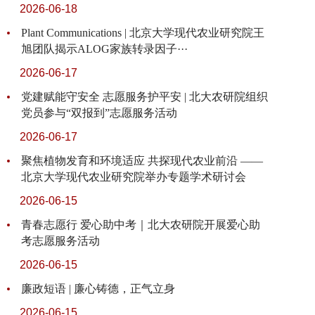
2026-06-18
Plant Communications | 北京大学现代农业研究院王
旭团队揭示ALOG家族转录因子···
2026-06-17
党建赋能守安全 志愿服务护平安 | 北大农研院组织
党员参与“双报到”志愿服务活动
2026-06-17
聚焦植物发育和环境适应 共探现代农业前沿 ——
北京大学现代农业研究院举办专题学术研讨会
2026-06-15
青春志愿行 爱心助中考｜北大农研院开展爱心助
考志愿服务活动
2026-06-15
廉政短语 | 廉心铸德，正气立身
2026-06-15