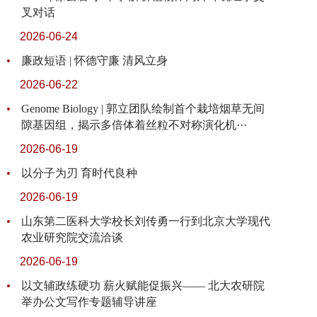
叉对话
2026-06-24
廉政短语 | 怀德守廉 清风立身
2026-06-22
Genome Biology | 郭立团队绘制首个栽培烟草无间
隙基因组，揭示多倍体着丝粒不对称演化机···
2026-06-19
以分子为刃 育时代良种
2026-06-19
山东第二医科大学校长刘传勇一行到北京大学现代
农业研究院交流洽谈
2026-06-19
以文辅政练硬功 薪火赋能促振兴—— 北大农研院
举办公文写作专题辅导讲座