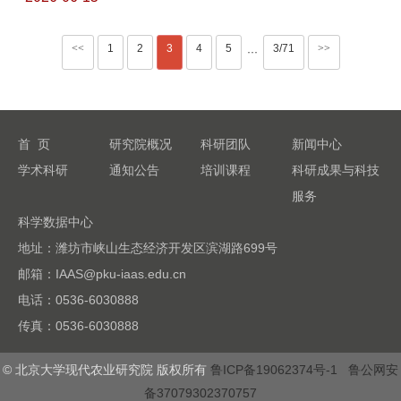
<<
1
2
3
4
5
3/71
>>
···
首 页
研究院概况
科研团队
新闻中心
学术科研
通知公告
培训课程
科研成果与科技
服务
科学数据中心
地址：潍坊市峡山生态经济开发区滨湖路699号
邮箱：IAAS@pku-iaas.edu.cn
电话：0536-6030888
传真：0536-6030888
© 北京大学现代农业研究院 版权所有
鲁ICP备19062374号-1
鲁公网安
备37079302370757