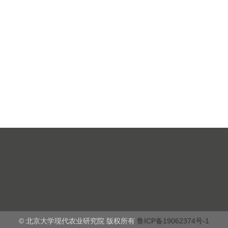
© 北京大学现代农业研究院 版权所有
鲁ICP备19062374号-1