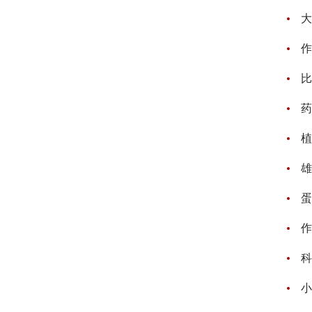
大
作
比
药
植
雄
蛋
作
科
小