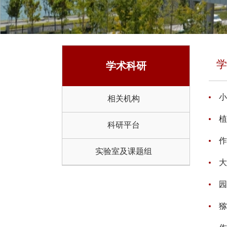
学
学术科研
小
相关机构
植
科研平台
作
实验室及课题组
大
园
猕