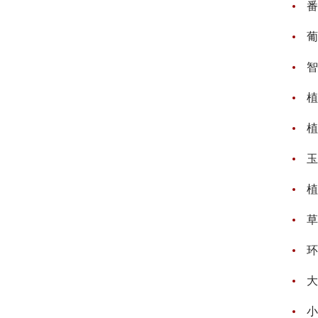
番
葡
智
植
植
玉
植
草
环
大
小