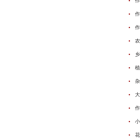
作
作
作
农
乡
植
杂
大
作
小
花