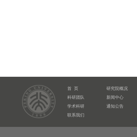
首 页
研究院概况
科研团队
新闻中心
学术科研
通知公告
联系我们