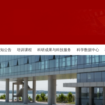
通知公告
培训课程
科研成果与科技服务
科学数据中心