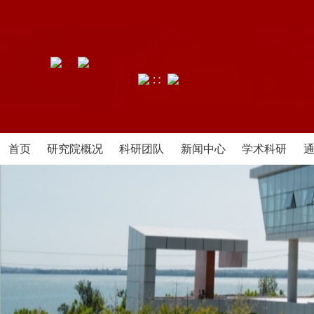
∷
首页
研究院概况
科研团队
新闻中心
学术科研