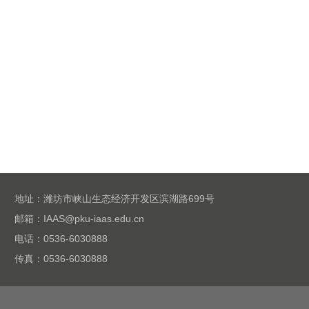
地址：潍坊市峡山生态经济开发区滨湖路699号
邮箱：IAAS@pku-iaas.edu.cn
电话：0536-6030888
传真：0536-6030888