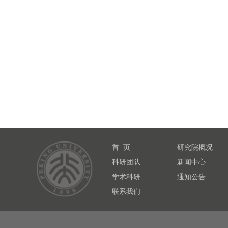
首 页
研究院概况
科研团队
新闻中心
学术科研
通知公告
联系我们